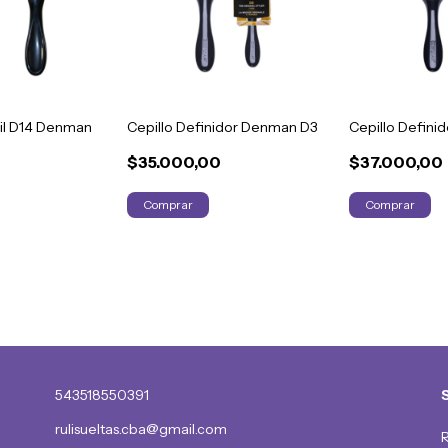
ail D14 Denman
Cepillo Definidor Denman D3
Cepillo Defin
$35.000,00
$37.000,00
543518550391
rulisueltas.cba@gmail.com
R