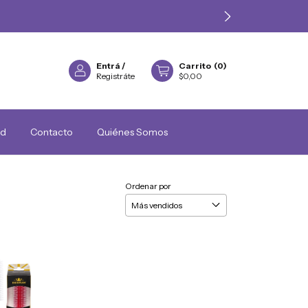
Entrá
/
Carrito
(
0
)
Registráte
$0,00
ad
Contacto
Quiénes Somos
Ordenar por