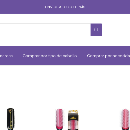
ENVÍOS A TODO EL PAÍS
marcas
Comprar por tipo de cabello
Comprar por necesid