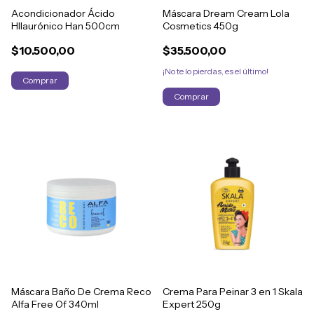
Acondicionador Ácido
Máscara Dream Cream Lola
HIlaurónico Han 500cm
Cosmetics 450g
$10.500,00
$35.500,00
¡No te lo pierdas, es el último!
Máscara Baño De Crema Reco
Crema Para Peinar 3 en 1 Skala
Alfa Free Of 340ml
Expert 250g