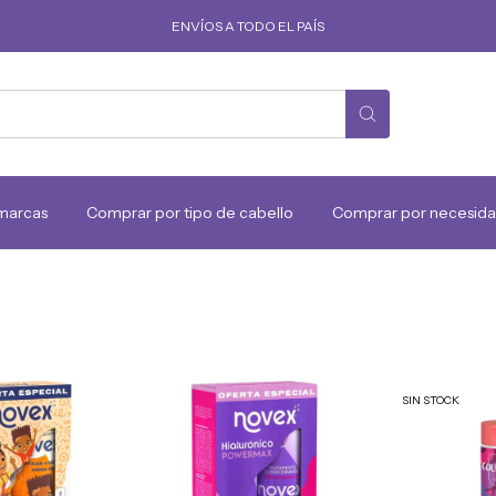
ENVÍOS A TODO EL PAÍS
marcas
Comprar por tipo de cabello
Comprar por necesid
SIN STOCK