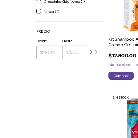
Crespinho Kids Novex (1)
Novex (4)
PRECIO
Kit Shampoo 
Desde
Hasta
Crespo Crespi
300ml
$12.800,00
¡No te lo pierdas, e
SIN STOCK