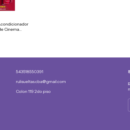
Acondicionador
de Cinema
543518550391
rulisueltas.cba@gmail.com
R
n
Colon 119 2do piso