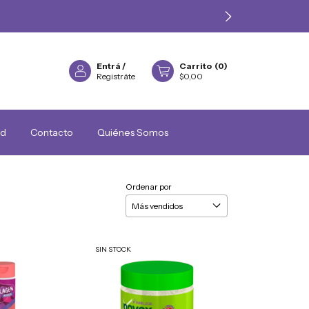
Entrá
/
Carrito
(
0
)
Registráte
$0,00
ad
Contacto
Quiénes Somos
Ordenar por
SIN STOCK