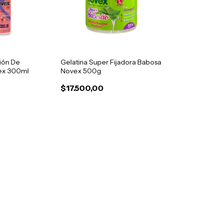
ión De
Gelatina Super Fijadora Babosa
ex 300ml
Novex 500g
$17.500,00