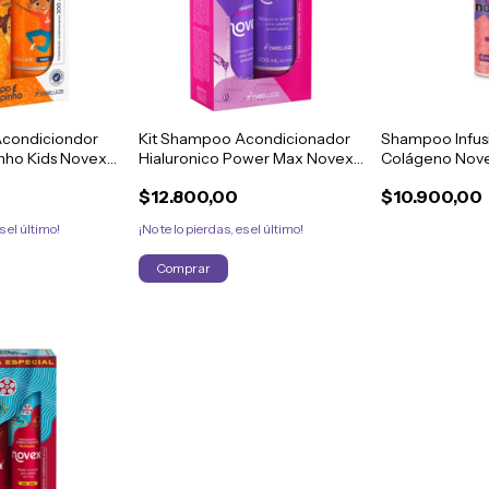
Acondiciondor
Kit Shampoo Acondicionador
Shampoo Infus
nho Kids Novex
Hialuronico Power Max Novex
Colágeno Nov
300ml
$12.800,00
$10.900,00
s el último!
¡No te lo pierdas, es el último!