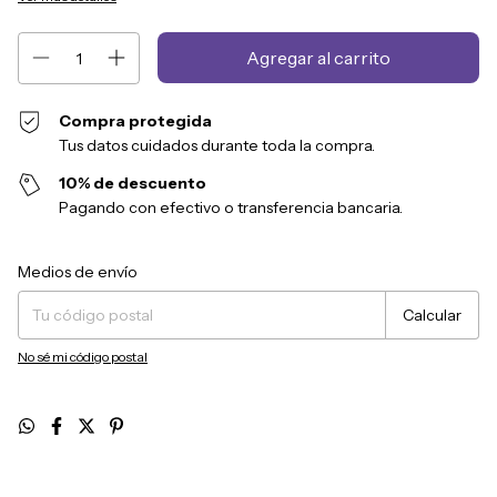
Compra protegida
Tus datos cuidados durante toda la compra.
10% de descuento
Pagando con efectivo o transferencia bancaria.
Entregas para el CP:
Cambiar CP
Medios de envío
Calcular
No sé mi código postal